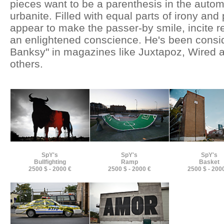
pieces want to be a parenthesis in the automa
urbanite. Filled with equal parts of irony and
appear to make the passer-by smile, incite re
an enlightened conscience. He's been consi
Banksy" in magazines like Juxtapoz, Wired 
others.
SpY's
SpY's
SpY's
Bullfighting
Ramp
Basket
2500 $ - 2000 €
2500 $ - 2000 €
2500 $ - 200