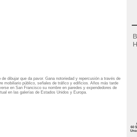
B
H
o de dibujar que da pavor. Gana notoriedad y repercusión a través de
e mobiliario público, señales de tráfico y edificios. Años más tarde
e verse en San Francisco su nombre en paredes y expendedores de
itual en las galerías de Estados Unidos y Europa.
60 $
Una