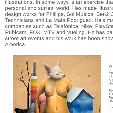
illustrations. In some ways is an exercise that
personal and surreal world. Hes made illustr
design works for Phillips, Sol Musica, Sen2 C
Technicians and La Mala Rodriguez. He's ma
companies such as Telefónica, Nike, PlaySta
Rubicam, FOX, MTV and Vueling. He has pain
street art events and his work has been sho
America.
Par
Mi
39.
Sig
Un
Té
10
Fir
Ob
325