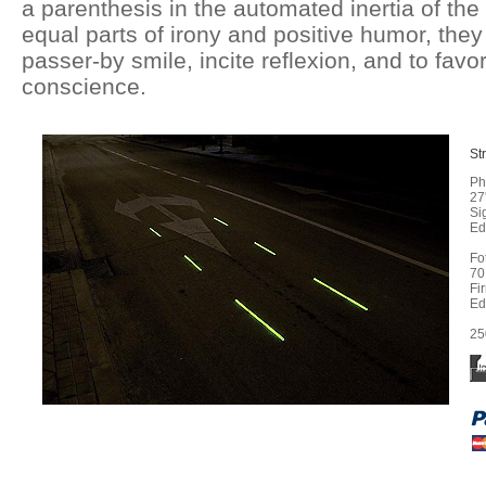
a parenthesis in the automated inertia of the 
equal parts of irony and positive humor, the
passer-by smile, incite reflexion, and to fav
conscience.
St
Ph
27
Si
Ed
Fo
70
Fi
Ed
25