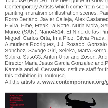
Toulouse (France). The best guide to know
Contemporary Artists which come from scenes
painting, muralism or illustration scenes. Pa
Rorro Berjano, Javier Calleja, Alex Castane
Elvira, Eme, Freak La Notte, Nuria Mora, Se
Munoz (SAN), Nano4814, El Nino de las Pi
Miguel, Carlos Orta, Ima Pico, Silvia Prada,
Almudena Rodriguez, J.J. Rosado, Gonzal
Sanchez, Savage Girl, Seleka, Marta Serna, 
Subira, Suso33, Anton Unai and Zosen. And
Director Maria Jesus Garcia Gonzalez and P
Kamela and all Cervantes Institute staff for t
this exhibition in Toulouse.
All the artists at
www.contemporanea.org/g