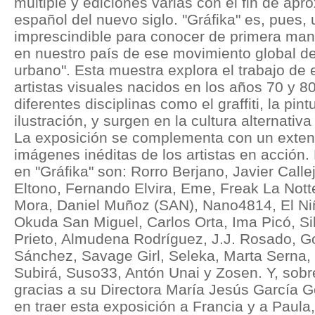
múltiple y ediciones varias con el fin de apr
español del nuevo siglo. "Gráfika" es, pues,
imprescindible para conocer de primera man
en nuestro país de ese movimiento global d
urbano". Esta muestra explora el trabajo de
artistas visuales nacidos en los años 70 y 8
diferentes disciplinas como el graffiti, la pin
ilustración, y surgen en la cultura alternativ
La exposición se complementa con un exte
imágenes inéditas de los artistas en acción. 
en "Gráfika" son: Rorro Berjano, Javier Call
Eltono, Fernando Elvira, Eme, Freak La Nott
Mora, Daniel Muñoz (SAN), Nano4814, El Niñ
Okuda San Miguel, Carlos Orta, Ima Picó, Si
Prieto, Almudena Rodríguez, J.J. Rosado, 
Sánchez, Savage Girl, Seleka, Marta Serna, 
Subirá, Suso33, Antón Unai y Zosen. Y, sob
gracias a su Directora María Jesús García Go
en traer esta exposición a Francia y a Paul